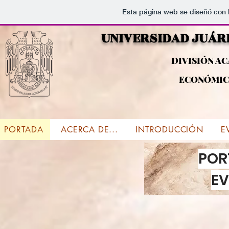
Esta página web se diseñó con 
UNIVERSIDAD JUÁR
DIVISIÓN A
ECONÓMIC
PORTADA
PORTADA
ACERCA DE...
ACERCA DE...
INTRODUCCIÓN
INTRODUCCIÓN
EV
E
POR
EV