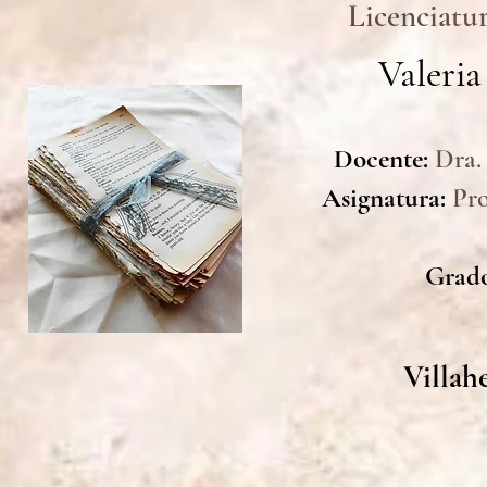
Licenciatu
Valeria
Docente:
Dra.
Asignatura:
Pro
Grado
Villah